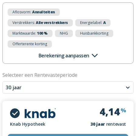
Aflosvorm:
Annuïteiten
Verstrekkers:
Alle verstrekkers
Energielabel:
A
Marktwaarde:
100 %
NHG
Huisbankkorting
Offerterente korting
Berekening aanpassen
Selecteer een Rentevasteperiode
30 jaar
4,14
%
Knab Hypotheek
30
jaar
rentevast