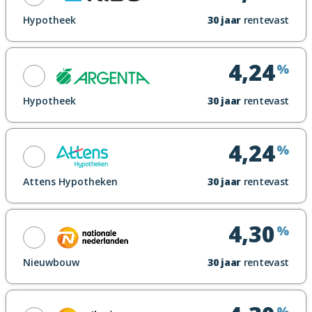
Toon renteblad
Hypotheek
30
jaar
rentevast
Looptijdrente
Maak een afspraak
4,24
%
Toon renteblad
Hypotheek
30
jaar
rentevast
Looptijdrente
Maak een afspraak
4,24
%
Toon renteblad
Attens Hypotheken
30
jaar
rentevast
Maak een afspraak
4,30
%
Toon renteblad
Nieuwbouw
30
jaar
rentevast
Looptijdrente
Maak een afspraak
%