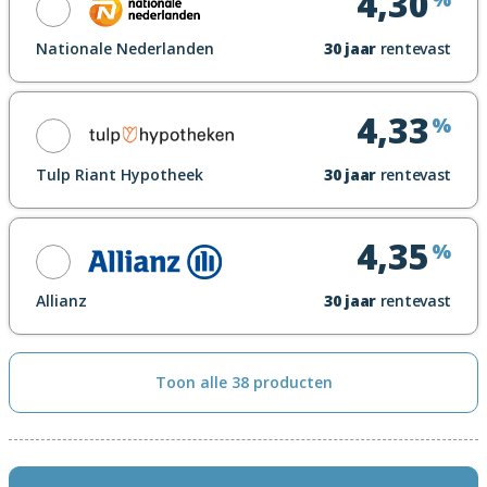
4,30
Toon renteblad
Nationale Nederlanden
30
jaar
rentevast
Looptijdrente
Maak een afspraak
4,33
%
Toon renteblad
Tulp Riant Hypotheek
30
jaar
rentevast
Looptijdrente
Maak een afspraak
4,35
%
Toon renteblad
Allianz
30
jaar
rentevast
Looptijdrente
Maak een afspraak
Toon alle 38 producten
Toon renteblad
Looptijdrente