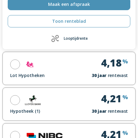
Maak een afspraak
Toon renteblad
Looptijdrente
4,18
%
Lot Hypotheken
30
jaar
rentevast
Maak een afspraak
4,21
%
Toon renteblad
Hypotheek (1)
30
jaar
rentevast
Looptijdrente
Maak een afspraak
4,21
%